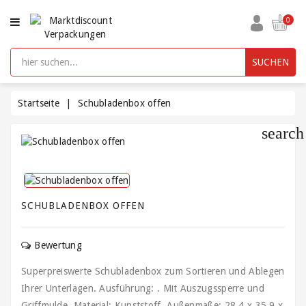
KATEGORIE
0
Aufbewahrungsboxen
SUCHEN
kunststoff
mit
Deckel
Startseite
Schubladenbox offen
search
Beutel
und
Säcke
Bürobedarf
SCHUBLADENBOX OFFEN
Füllmaterial
/
Bewertung
Polsterung
/
Superpreiswerte Schubladenbox zum Sortieren und Ablegen
Packpapier
Ihrer Unterlagen. Ausführung: . Mit Auszugssperre und
Griffmulde. Material: Kunststoff. Außenmaße: 28,4 x 35,9 x