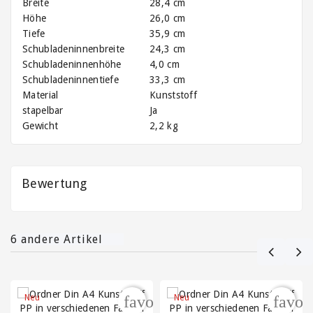
Klammern
Breite
28,4 cm
Höhe
26,0 cm
Tiefe
35,9 cm
Versandtaschen
/
Schubladeninnenbreite
24,3 cm
Lieferscheintaschen
Schubladeninnenhöhe
4,0 cm
/
Schubladeninnentiefe
33,3 cm
Dokumententaschen
Material
Kunststoff
stapelbar
Ja
Wellpappe
Gewicht
2,2 kg
auf
Rollen
und
Bewertung
Zuschnitte
6 andere Artikel
Neu
Neu
favorite_border
favor