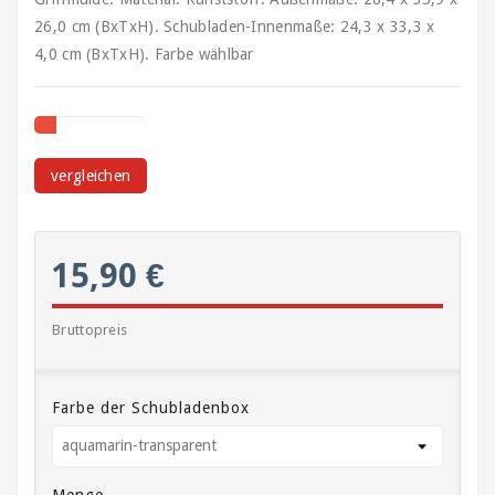
Kartonagen,
26,0 cm (BxTxH). Schubladen-Innenmaße: 24,3 x 33,3 x
Schachteln
4,0 cm (BxTxH). Farbe wählbar
und
Versandhülsen
Klebebänder
/
vergleichen
Signalbänder
Ladungssicherung
und
15,90 €
Umreifung
Lagerbedarf
Bruttopreis
/
Waagen
/
Farbe der Schubladenbox
Transportwagen
Luftpolsterfolie
Menge