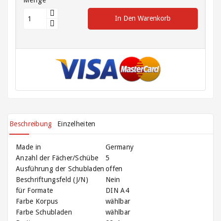
Stretchfolie
In Den Warenkorb
Tragetaschen
Verpackungen
für
Geschenke
und
Flaschen
Beschreibung
Einzelheiten
Verpackungen
für
Lebensmittel
Made in
Germany
Anzahl der Fächer/Schübe
5
Verpackungsgeräte
Ausführung der Schubladen
offen
Beschriftungsfeld (J/N)
Nein
für Formate
DIN A4
Verschlussmittel,
Kordeln
Farbe Korpus
wählbar
Gummis,
Farbe Schubladen
wählbar