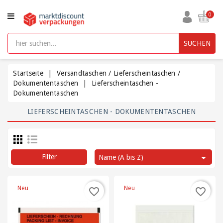
KATEGORIE
0
Aufbewahrungsboxen
SUCHEN
kunststoff
mit
Deckel
Startseite
Versandtaschen / Lieferscheintaschen /
Dokumententaschen
Lieferscheintaschen -
Dokumententaschen
Beutel
und
LIEFERSCHEINTASCHEN - DOKUMENTENTASCHEN
Säcke
Bürobedarf

Filter
Name (A bis Z)
Füllmaterial
/
Polsterung
Neu
Neu
favorite_border
favorite_border
/
Packpapier