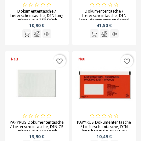
Stretchfolie
Dokumententasche /
Dokumententasche /
Lieferscheintasche, DIN lang
Lieferscheintasche, DIN
unbedruckt 250 Stück
lang, documents enclosed
Tragetaschen
1000 Stück
10,90 €
41,50 €
Verpackungen
für
Geschenke
und
Neu
Neu
favorite_border
favorite_border
Flaschen
Verpackungen
für
Lebensmittel
Verpackungsgeräte
Verschlussmittel,
PAPYRUS Dokumententasche
PAPYRUS Dokumententasche
/ Lieferscheintasche, DIN C5
/ Lieferscheintasche, DIN
Kordeln
unbedruckt 250 Stück
lang bedruckt 250 Stück
Gummis,
13,90 €
10,49 €