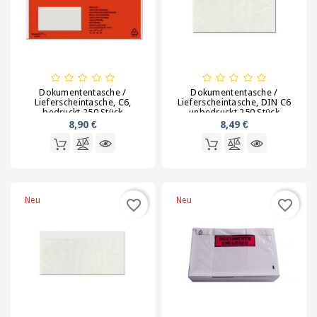
Kartonagen,
Schachteln
und
Versandhülsen
Klebebänder
Dokumententasche /
Dokumententasche /
/
Lieferscheintasche, C6,
Lieferscheintasche, DIN C6
bedruckt 250 Stück
unbedruckt 250 Stück
Signalbänder
8,90 €
8,49 €
Ladungssicherung
und
Umreifung
Neu
Neu
favorite_border
favorite_border
Lagerbedarf
/
Waagen
/
Transportwagen
Luftpolsterfolie