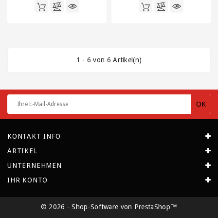
Klammern
Versandtaschen
/
Lieferscheintaschen
/
1 - 6 von 6 Artikel(n)
Dokumententaschen
Wellpappe
auf
Rollen
und
Zuschnitte
KONTAKT INFO
ARTIKEL
UNTERNEHMEN
IHR KONTO
© 2026 - Shop-Software von PrestaShop™