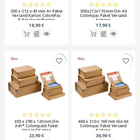
Stretchfolie
300 x 212 x 43 mm A+ Paket
305x212x110 mm Din A4
Versand Karton ColomPac
Colompac Paket Versand
Paket Verandkarton
Kartone
Tragetaschen
18,90 €
17,90 €
Verpackungen
für
Geschenke
und
Neu
Neu
favorite_border
favorite_border
Flaschen
Verpackungen
für
Lebensmittel
Verpackungsgeräte
Verschlussmittel,
330 x 290 x 120 mm Din
460 x 310 x 160 mm Din A3
A4+* Colompack Paket
Colompac Paket Versand
Kordeln
Versand Karton
Kartone
Gummis,
23,90 €
36,90 €