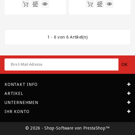
Klammern
Versandtaschen
/
Lieferscheintaschen
/
1 - 6 von 6 Artikel(n)
Dokumententaschen
Wellpappe
auf
Rollen
und
Zuschnitte
KONTAKT INFO
ARTIKEL
UNTERNEHMEN
IHR KONTO
© 2026 - Shop-Software von PrestaShop™