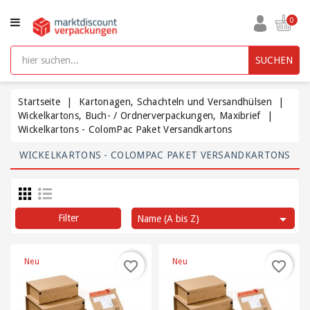
KATEGORIE
0
Aufbewahrungsboxen
SUCHEN
kunststoff
mit
Deckel
Startseite
Kartonagen, Schachteln und Versandhülsen
Wickelkartons, Buch- / Ordnerverpackungen, Maxibrief
Wickelkartons - ColomPac Paket Versandkartons
Beutel
und
WICKELKARTONS - COLOMPAC PAKET VERSANDKARTONS
Säcke
Bürobedarf

Filter
Name (A bis Z)
Füllmaterial
/
Polsterung
Neu
Neu
favorite_border
favorite_border
/
Packpapier