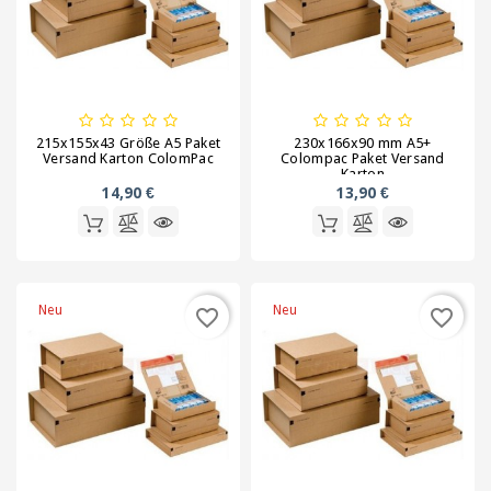
Kartonagen,
Schachteln
und
Versandhülsen
Klebebänder
215x155x43 Größe A5 Paket
230x166x90 mm A5+
/
Versand Karton ColomPac
Colompac Paket Versand
Karton
Signalbänder
14,90 €
13,90 €
Ladungssicherung
und
Umreifung
Neu
Neu
favorite_border
favorite_border
Lagerbedarf
/
Waagen
/
Transportwagen
Luftpolsterfolie