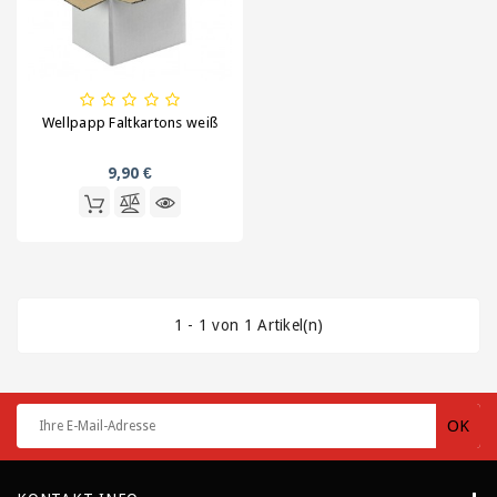
Kartonagen,
Schachteln
und
Versandhülsen
Wellpapp Faltkartons weiß
Klebebänder
/
9,90 €
Signalbänder
Ladungssicherung
und
Umreifung
1 - 1 von 1 Artikel(n)
Lagerbedarf
/
Waagen
/
Transportwagen
Luftpolsterfolie