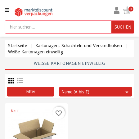
KATEGORIE
0
Aufbewahrungsboxen
SUCHEN
kunststoff
mit
Deckel
Startseite
Kartonagen, Schachteln und Versandhülsen
Weiße Kartonagen einwellig
Beutel
WEISSE KARTONAGEN EINWELLIG
und
Säcke
Bürobedarf

Filter
Name (A bis Z)
Füllmaterial
/
Neu
favorite_border
Polsterung
/
Packpapier