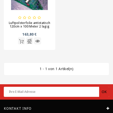
Kartonagen,
Schachteln
und
Versandhülsen
Luftpolsterfolie antistatisch
120cm x 100 Meter 2 lagig
Klebebänder
163,80 €
/
Signalbänder
Ladungssicherung
und
Umreifung
1 - 1 von 1 Artikel(n)
Lagerbedarf
/
Waagen
/
Transportwagen
Luftpolsterfolie
KONTAKT INFO