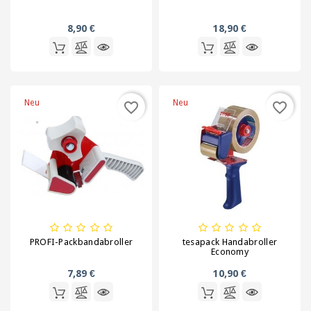
Stretchfolie
8,90 €
18,90 €
Tragetaschen
Verpackungen
für
Neu
Neu
favorite_border
favorite_border
Geschenke
und
Flaschen
Verpackungen
für
Lebensmittel
Verpackungsgeräte
PROFI-Packbandabroller
tesapack Handabroller
Economy
Verschlussmittel,
7,89 €
10,90 €
Kordeln
Gummis,