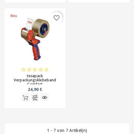
Klammern
Versandtaschen
Neu
favorite_border
/
Lieferscheintaschen
/
Dokumententaschen
Wellpappe
auf
Rollen
und
tesapack
Zuschnitte
Verpackungsklebeband
Comfort
24,90 €
1 - 7 von 7 Artikel(n)