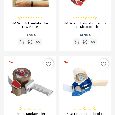
Kartonagen,
Schachteln
und
Versandhülsen
3M Scotch Handabroller
3M Scotch Handabroller bis
"Low Noise"
132 m Klebebänder
Klebebänder
13,90 €
34,90 €
/
Signalbänder
Ladungssicherung
und
Neu
Neu
favorite_border
favorite_border
Umreifung
Lagerbedarf
/
Waagen
/
Transportwagen
Luftpolsterfolie
herlitz Handabroller
PROFI-Packbandabroller