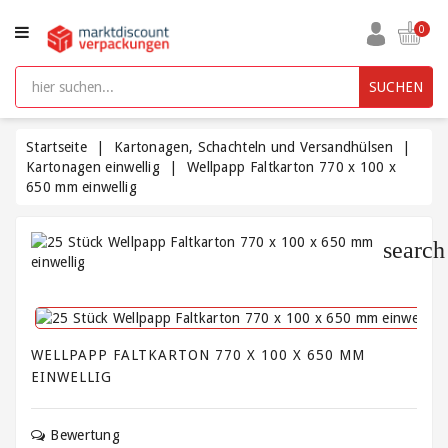
KATEGORIE
0
Aufbewahrungsboxen
SUCHEN
kunststoff
mit
Deckel
Startseite
Kartonagen, Schachteln und Versandhülsen
Kartonagen einwellig
Wellpapp Faltkarton 770 x 100 x
650 mm einwellig
Beutel
und
Säcke
search
Bürobedarf
Füllmaterial
/
WELLPAPP FALTKARTON 770 X 100 X 650 MM
Polsterung
EINWELLIG
/
Packpapier
Bewertung