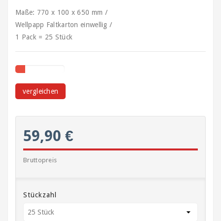
Kartonagen,
Maße: 770 x 100 x 650 mm /
Schachteln
Wellpapp Faltkarton einwellig /
und
Versandhülsen
1 Pack = 25 Stück
Klebebänder
/
Signalbänder
vergleichen
Ladungssicherung
und
Umreifung
59,90 €
Lagerbedarf
/
Bruttopreis
Waagen
/
Transportwagen
Stückzahl
Luftpolsterfolie