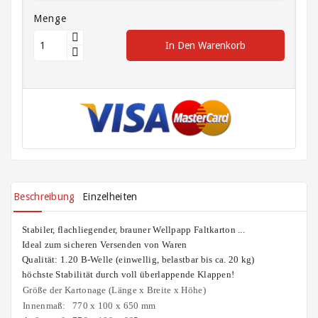
Menge
Stretchfolie
In Den Warenkorb
Tragetaschen
Verpackungen
für
Geschenke
und
Flaschen
Verpackungen
für
Beschreibung
Einzelheiten
Lebensmittel
Stabiler, flachliegender, brauner Wellpapp Faltkarton ...
Verpackungsgeräte
Ideal zum
sicheren Versenden von Waren
Qualität: 1.20 B-
Welle
(einwellig, belastbar bis ca. 20 kg)
Verschlussmittel,
höchste Stabilität durch voll überlappende Klappen!
Kordeln
Größe der Kartonage (Länge x Breite x Höhe)
Gummis,
Innenmaß:
770 x 100 x 650 mm