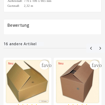
Klammern
Außenmaß:
776 x 106 x 665 mm
Gurtmaß:
2,32 m
Versandtaschen
/
Lieferscheintaschen
Bewertung
/
Dokumententaschen
Wellpappe
16 andere Artikel
auf
Rollen
und
Zuschnitte
Neu
Neu
favorite_border
favor