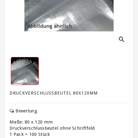
Kartonagen,
Schachteln
und
Versandhülsen
Klebebänder
search
/
Signalbänder
Ladungssicherung
und
Umreifung
Lagerbedarf
DRUCKVERSCHLUSSBEUTEL 80X120MM
/
Waagen
Bewertung
/
Transportwagen
Maße: 80 x 120 mm
Druckverschlussbeutel ohne Schriftfeld
Luftpolsterfolie
1 Pack = 100 Stück