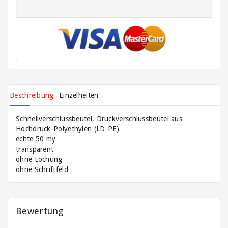
Klammern
Versandtaschen
/
Lieferscheintaschen
/
Dokumententaschen
Wellpappe
Beschreibung
Einzelheiten
auf
Rollen
Schnellverschlussbeutel, Druckverschlussbeutel aus
und
Hochdruck-
Polyethylen
(LD-PE)
Zuschnitte
echte 50 my
transparent
ohne Lochung
ohne Schriftfeld
Bewertung