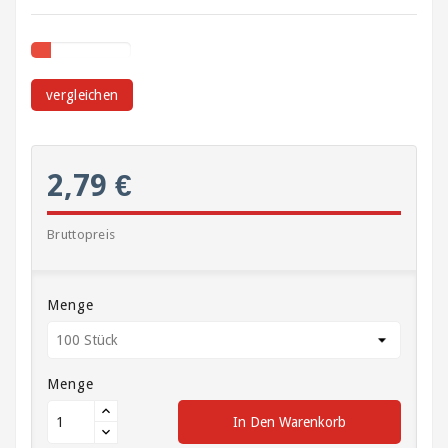
Stretchfolie
Tragetaschen
vergleichen
Verpackungen
für
Geschenke
2,79 €
und
Flaschen
Bruttopreis
Verpackungen
für
Lebensmittel
Menge
Verpackungsgeräte
Menge
Verschlussmittel,
Kordeln
In Den Warenkorb
Gummis,