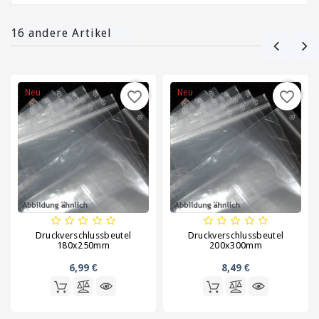
16 andere Artikel
Neu
Neu
favorite_border
favorite_border
Druckverschlussbeutel
Druckverschlussbeutel
180x250mm
200x300mm
6,99 €
8,49 €