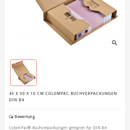
Kartonagen,
Schachteln
und
Versandhülsen
Klebebänder
/
search
Signalbänder
Ladungssicherung
und
Umreifung
Lagerbedarf
/
43 X 30 X 10 CM COLOMPAC BUCHVERPACKUNGEN
Waagen
DIN B4
/
Transportwagen
Bewertung
Luftpolsterfolie
ColomPac® Buchverpackungen geeignet für DIN B4