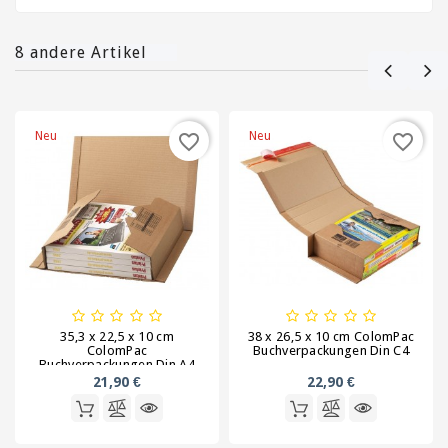
8 andere Artikel
Neu
Neu
favorite_border
favorite_border
35,3 x 22,5 x 10 cm
38 x 26,5 x 10 cm ColomPac
ColomPac
Buchverpackungen Din C4
Buchverpackungen Din A4
21,90 €
22,90 €