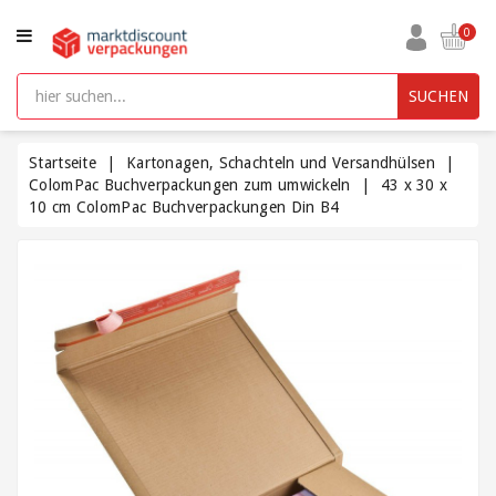
KATEGORIE
0
Aufbewahrungsboxen
SUCHEN
kunststoff
mit
Deckel
Startseite
Kartonagen, Schachteln und Versandhülsen
ColomPac Buchverpackungen zum umwickeln
43 x 30 x
10 cm ColomPac Buchverpackungen Din B4
Beutel
und
Säcke
Bürobedarf
Füllmaterial
/
Polsterung
/
Packpapier