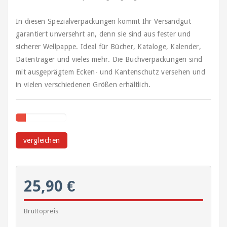
Stretchfolie
In diesen Spezialverpackungen kommt Ihr Versandgut
garantiert unversehrt an, denn sie sind aus fester und
Tragetaschen
sicherer Wellpappe. Ideal für Bücher, Kataloge, Kalender,
Datenträger und vieles mehr. Die Buchverpackungen sind
Verpackungen
für
mit ausgeprägtem Ecken- und Kantenschutz versehen und
Geschenke
in vielen verschiedenen Größen erhältlich.
und
Flaschen
Verpackungen
für
vergleichen
Lebensmittel
Verpackungsgeräte
25,90 €
Verschlussmittel,
Kordeln
Bruttopreis
Gummis,