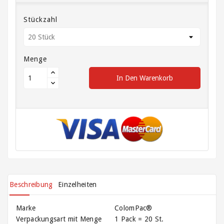
Klammern
Stückzahl
Versandtaschen
/
Lieferscheintaschen
/
Menge
Dokumententaschen
In Den Warenkorb
Wellpappe
auf
Rollen
und
Zuschnitte
Beschreibung
Einzelheiten
Marke
ColomPac®
Verpackungsart mit Menge
1 Pack = 20 St.